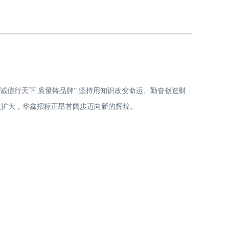
“诚信行天下 质量铸品牌” 坚持用知识改变命运、勤奋创造财
益扩大，华鑫招标正昂首阔步迈向新的辉煌。