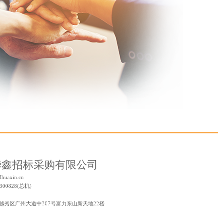
华鑫招标采购有限公司
huaxin.cn
7300828(总机)
市越秀区广州大道中307号富力东山新天地22楼